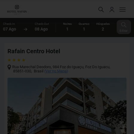
Check-In
Check-Out
Noites
Quartos
Hóspedes
07 Ago
08 Ago
1
1
2
Editar
Rafain Centro Hotel
Rua Marechal Deodoro, 984 Foz do Iguaçu
,
Foz Do Iguacu
,
85851-030
,
Brasil
(
Ver no Mapa
)