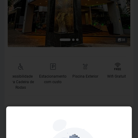
38
Acessibilidade
Estacionamento
Piscina Exterior
Wifi Gratuito
para Cadeira de
com custo
Rodas
O Hotel
Situado em uma das áreas mais privilegiadas do centro da
cidade, o Hotel Rafain Centro une tradição, elegância e
hospitalidade para proporcionar uma experiência