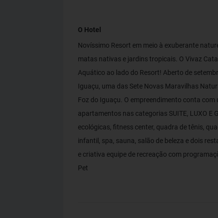
O Hotel
Novíssimo Resort em meio à exuberante natur
matas nativas e jardins tropicais. O Vivaz Ca
Aquático ao lado do Resort! Aberto de setembro
Iguaçu, uma das Sete Novas Maravilhas Natur
Foz do Iguaçu. O empreendimento conta com 
apartamentos nas categorias SUITE, LUXO E G
ecológicas, fitness center, quadra de tênis, quad
infantil, spa, sauna, salão de beleza e dois 
e criativa equipe de recreação com programaçõ
Pet