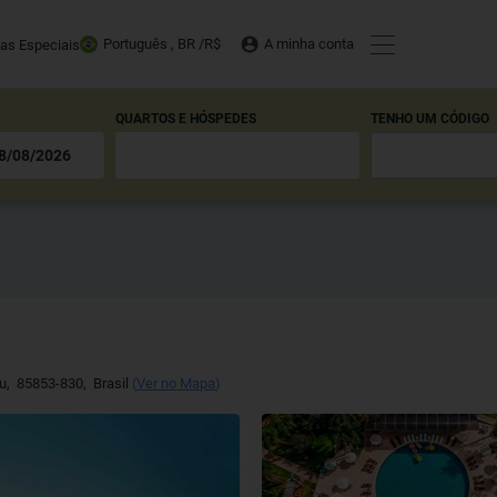
Português , BR /
R$
A minha conta
tas Especiais
QUARTOS E HÓSPEDES
TENHO UM CÓDIGO
cu
,
85853-830
,
Brasil
(
Ver no Mapa
)