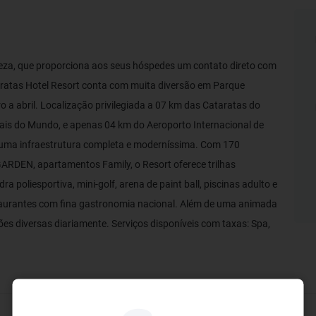
eza, que proporciona aos seus hóspedes um contato direto com
taratas Hotel Resort conta com muita diversão em Parque
 a abril. Localização privilegiada a 07 km das Cataratas do
ais do Mundo, e apenas 04 km do Aeroporto Internacional de
uma infraestrutura completa e moderníssima. Com 170
ARDEN, apartamentos Family, o Resort oferece trilhas
ra poliesportiva, mini-golf, arena de paint ball, piscinas adulto e
restaurantes com fina gastronomia nacional. Além de uma animada
es diversas diariamente. Serviços disponíveis com taxas: Spa,