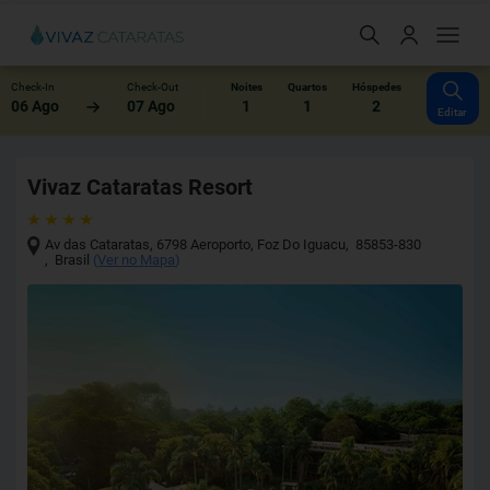
Check-In
Check-Out
Noites
Quartos
Hóspedes
06 Ago
07 Ago
1
1
2
Editar
Vivaz Cataratas Resort
Av das Cataratas, 6798 Aeroporto
,
Foz Do Iguacu
,
85853-830
,
Brasil
(
Ver no Mapa
)