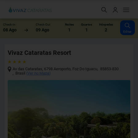
Check-In
Check-Out
Noites
Quartos
Hóspedes
08 Ago
09 Ago
1
1
2
Editar
Vivaz Cataratas Resort
Av das Cataratas, 6798 Aeroporto
,
Foz Do Iguacu
,
85853-830
,
Brasil
(
Ver no Mapa
)