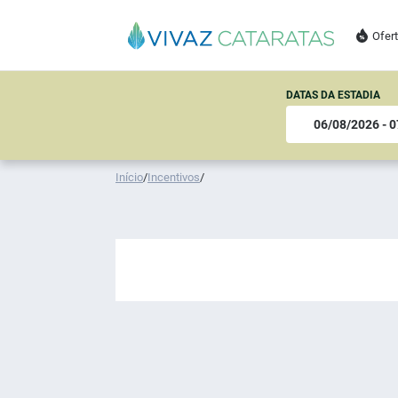
Ofer
DATAS DA ESTADIA
Início
/
Incentivos
/