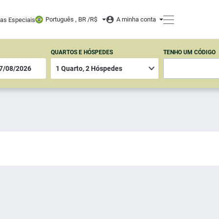
Português , BR /
R$
A minha conta
tas Especiais
QUARTOS E HÓSPEDES
TENHO UM CÓDIGO