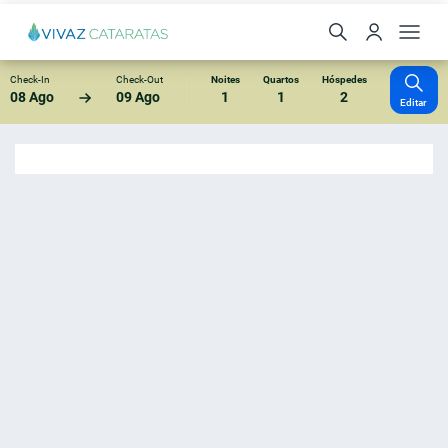
Check-In
Check-Out
Noites
Quartos
Hóspedes
08 Ago
09 Ago
1
1
2
Editar