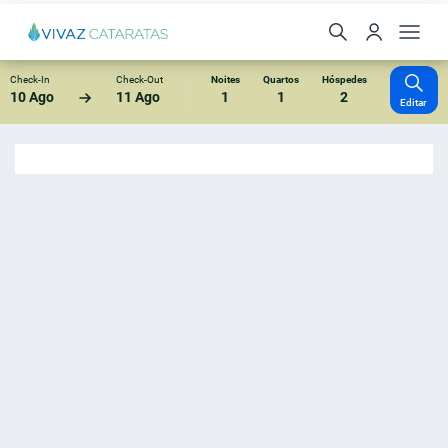
Check-In
Check-Out
Noites
Quartos
Hóspedes
10 Ago
11 Ago
1
1
2
Editar