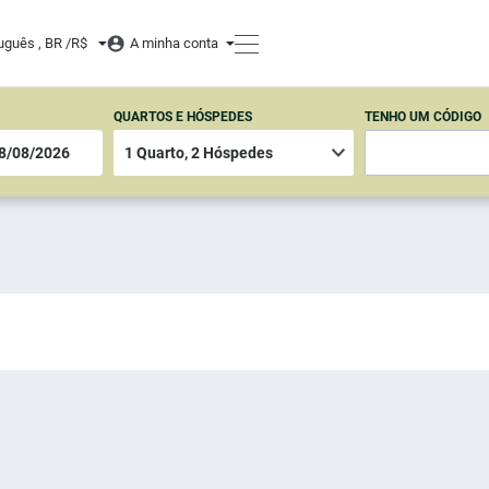
uguês , BR /
R$
A minha conta
QUARTOS E HÓSPEDES
TENHO UM CÓDIGO