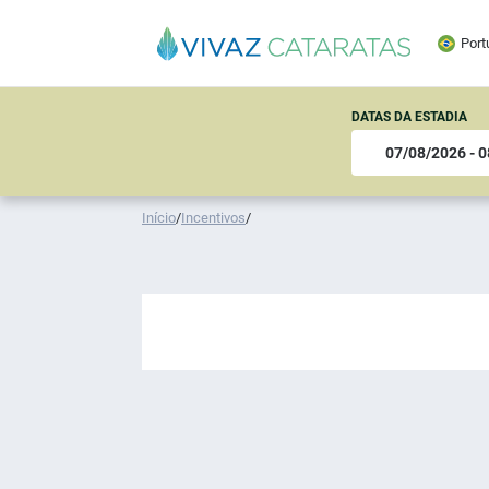
Port
DATAS DA ESTADIA
Início
/
Incentivos
/