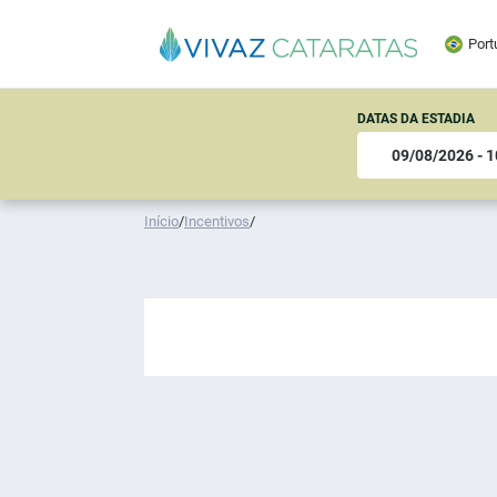
Port
DATAS DA ESTADIA
Início
/
Incentivos
/