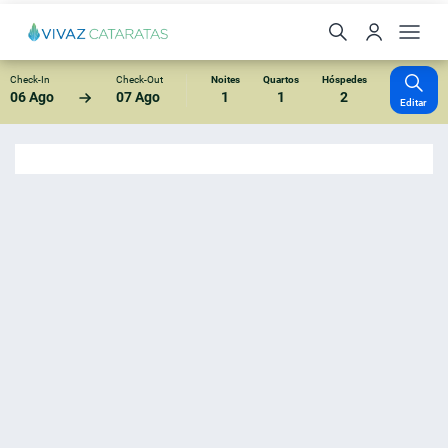
Check-In
Check-Out
Noites
Quartos
Hóspedes
06 Ago
07 Ago
1
1
2
Editar