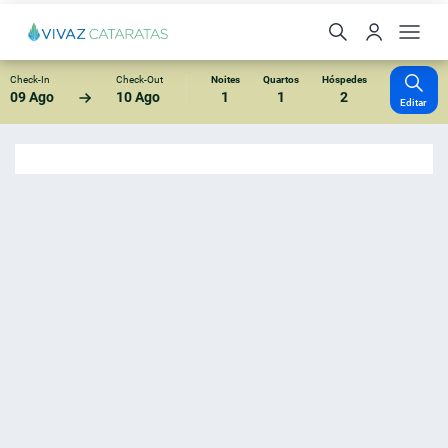
Check-In
Check-Out
Noites
Quartos
Hóspedes
09 Ago
10 Ago
1
1
2
Editar