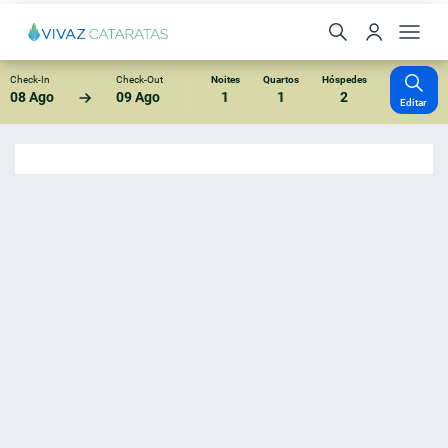
Check-In
Check-Out
Noites
Quartos
Hóspedes
08 Ago
09 Ago
1
1
2
Editar