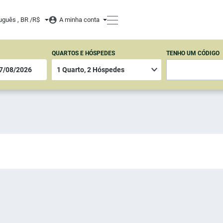
uguês , BR /
R$
A minha conta
QUARTOS E HÓSPEDES
TENHO UM CÓDIGO