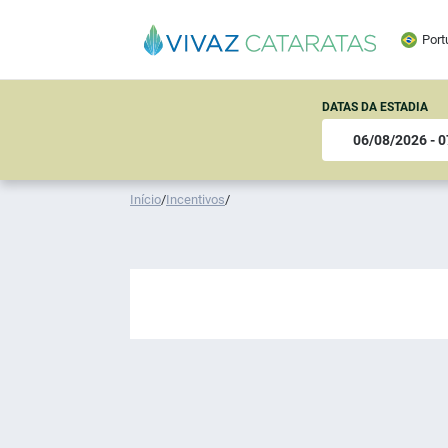
Port
DATAS DA ESTADIA
Início
/
Incentivos
/