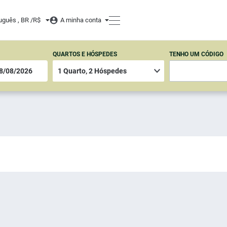
uguês , BR /
R$
A minha conta
QUARTOS E HÓSPEDES
TENHO UM CÓDIGO