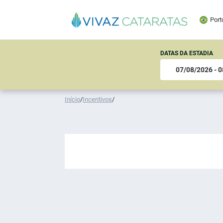
Port
DATAS DA ESTADIA
Início
/
Incentivos
/