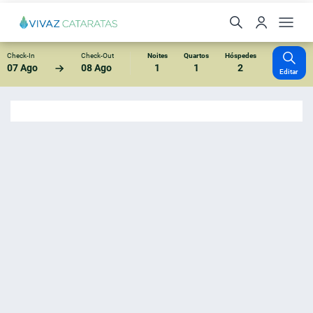
Check-In
Check-Out
Noites
Quartos
Hóspedes
07 Ago
08 Ago
1
1
2
Editar