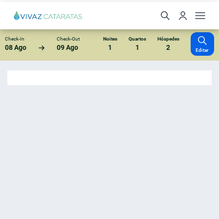
Check-In
Check-Out
Noites
Quartos
Hóspedes
08 Ago
09 Ago
1
1
2
Editar