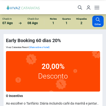
Check-In
Check-Out
Noites
Quartos
Hóspedes
07 Ago
08 Ago
1
1
2
Editar
Early Booking 60 dias 20%
Vivaz Cataratas Resort
(Mais sobre o hotel)
20,00%
Desconto
O Incentivo
Ao escolher o Tarifário: Diária incluindo café da manhã e jantar..