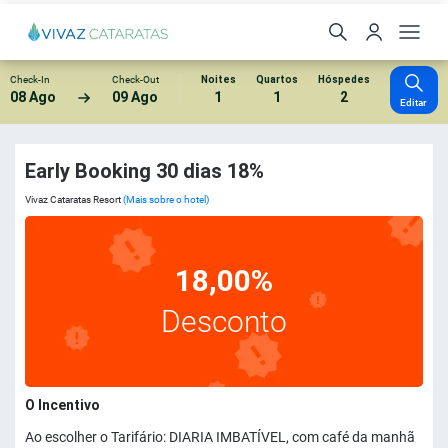
Check-In
Check-Out
Noites
Quartos
Hóspedes
08 Ago
09 Ago
1
1
2
Editar
Early Booking 30 dias 18%
Vivaz Cataratas Resort
(Mais sobre o hotel)
18,00%
Desconto
O Incentivo
Ao escolher o Tarifário: DIARIA IMBATÍVEL, com café da manhã