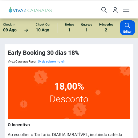
Check-In
Check-Out
Noites
Quartos
Hóspedes
09 Ago
10 Ago
1
1
2
Editar
Early Booking 30 dias 18%
Vivaz Cataratas Resort
(Mais sobre o hotel)
18,00%
Desconto
O Incentivo
Ao escolher o Tarifário: DIARIA IMBATÍVEL, incluindo café da