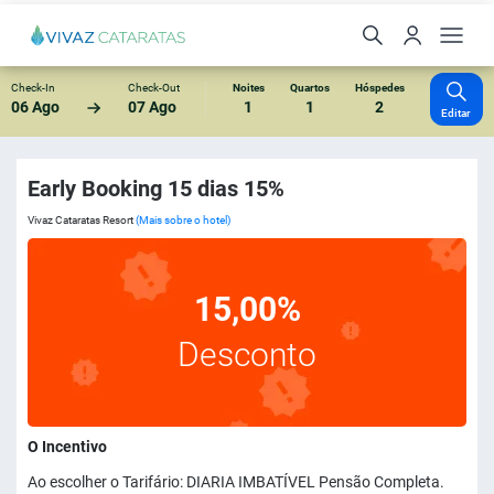
Check-In
Check-Out
Noites
Quartos
Hóspedes
06 Ago
07 Ago
1
1
2
Editar
Early Booking 15 dias 15%
Vivaz Cataratas Resort
(Mais sobre o hotel)
15,00%
Desconto
O Incentivo
Ao escolher o Tarifário: DIARIA IMBATÍVEL Pensão Completa.