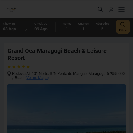
Check-In
Check-Out
Noites
Quartos
Hóspedes
08 Ago
09 Ago
1
1
2
Editar
Grand Oca Maragogi Beach & Leisure
Resort
Rodovia AL 101 Norte, S/N Ponta de Mangue
,
Maragogi
,
57955-000
,
Brasil
(
Ver no Mapa
)