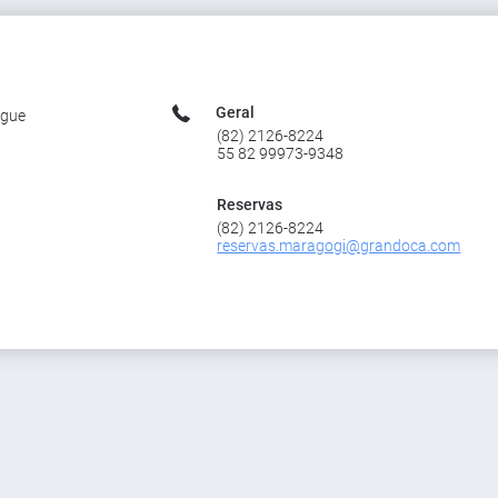
Geral
ngue
(82) 2126-8224
55 82 99973-9348
Reservas
(82) 2126-8224
reservas.maragogi@grandoca.com