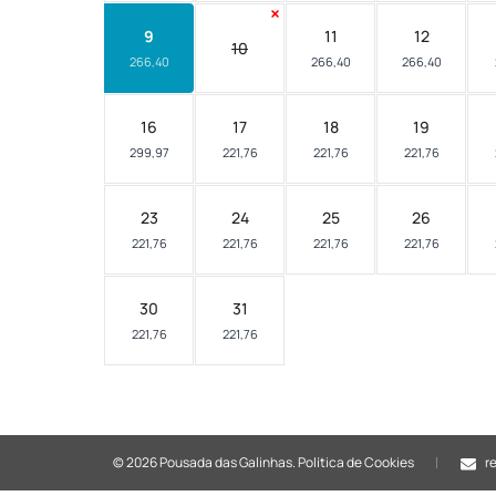
9
11
12
10
266,40
266,40
266,40
16
17
18
19
299,97
221,76
221,76
221,76
23
24
25
26
221,76
221,76
221,76
221,76
30
31
221,76
221,76
© 2026 Pousada das Galinhas.
Política de Cookies
r