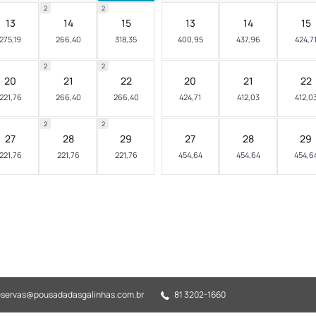
2
2
13
14
15
13
14
15
275,19
266,40
318,35
400,95
437,96
424,7
2
2
20
21
22
20
21
22
221,76
266,40
266,40
424,71
412,03
412,0
2
2
27
28
29
27
28
29
221,76
221,76
221,76
454,64
454,64
454,6
eservas@pousadadasgalinhas.com.br
81 3202-1660