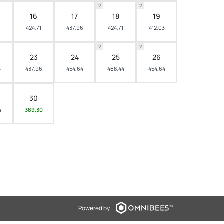
2
2
16
17
18
19
1
424,71
437,96
424,71
412,03
2
2
23
24
25
26
3
437,96
454,64
468,44
454,64
30
4
389,30
Powered by