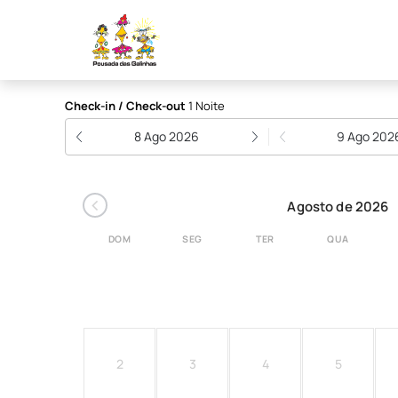
Pousada das Galinhas
Check-in / Check-out
1 Noite
8 Ago 2026
9 Ago 202
‹
Agosto de 2026
DOM
SEG
TER
QUA
2
3
4
5