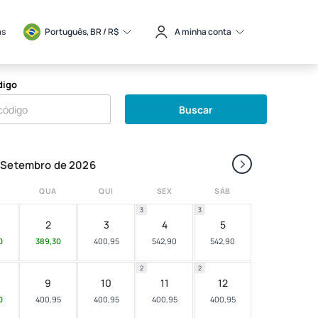
as
Português, BR / 
R$
A minha conta
digo
Buscar
›
Setembro de 2026
QUA
QUI
SEX
SÁB
3
3
2
3
4
5
0
389,30
400,95
542,90
542,90
2
2
9
10
11
12
0
400,95
400,95
400,95
400,95