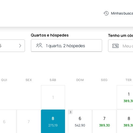
Minhas busc
Quartos e hóspedes
Tenho um có
6
QUI
SEX
SÁB
DOM
SEG
TER
1
1
389,3
3
8
6
7
8
6
7
275,19
542,90
389,30
389,3