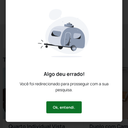
Diárias a partir de:
R$
365,
70
Reservar Agora
/noite
Impostos e taxas não inclusos
Check-in
Check-out
Noites
Quartos
Hóspedes
08 Ago
09 Ago
1
1
2
Tipos de Quarto
Algo deu errado!
Você foi redirecionado para prosseguir com a sua
pesquisa.
Ok, entendi.
Quarto Individual Vista
Duplo com Cam