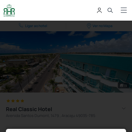
Ligar ao hotel
Ver no Mapa
19
Real Classic Hotel
Avenida Santos Dumont, 1479 , Aracaju 49035-785