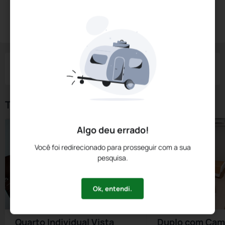
Diárias a partir de:
R$
300,
00
Reservar Agora
/noite
Impostos e taxas não inclusos
Check-in
Check-out
Noites
Quartos
Hóspedes
06 Ago
07 Ago
1
1
2
Tipos de Quarto
Algo deu errado!
Você foi redirecionado para prosseguir com a sua
pesquisa.
Ok, entendi.
Quarto Individual Vista
Duplo com Cam