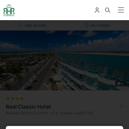
Ligar ao hotel
Ver no Mapa
19
Real Classic Hotel
Avenida Santos Dumont, 1479 , Aracaju 49035-785