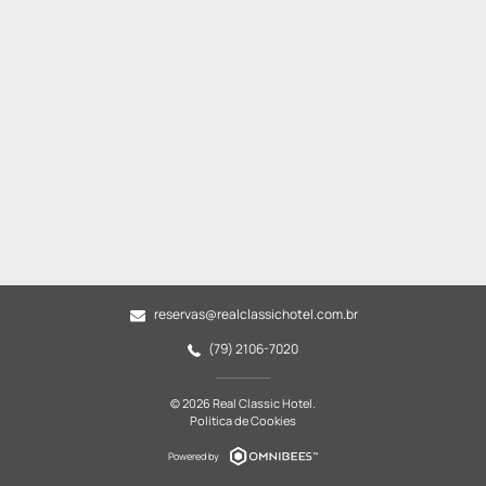
reservas@realclassichotel.com.br
(79) 2106-7020
© 2026 Real Classic Hotel.
Política de Cookies
Powered by