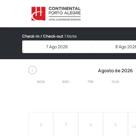
Continental Porto Alegr
Check-in / Check-out
1 Noite
7 Ago 2026
8 Ago 202
‹
Agosto de 2026
DOM
SEG
TER
QUA
2
3
4
5