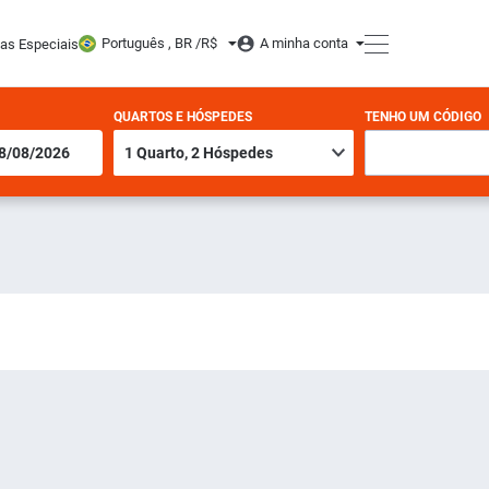
Português , BR /
R$
A minha conta
tas Especiais
QUARTOS E HÓSPEDES
TENHO UM CÓDIGO