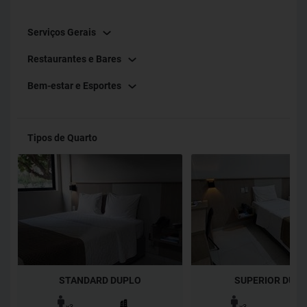
Express Hotel. Aqui, a sua experiência em Foz do Iguaçu
Serviços Gerais
será completa e com o melhor custo-benefício. Hospede-se
no Iguassu Express Hotel em Foz do Iguaçu.
Restaurantes e Bares
Bem-estar e Esportes
Tipos de Quarto
STANDARD DUPLO
SUPERIOR DUP