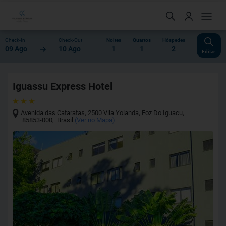
Check-In
Check-Out
Noites
Quartos
Hóspedes
09 Ago
10 Ago
1
1
2
Editar
Iguassu Express Hotel
Avenida das Cataratas, 2500 Vila Yolanda
,
Foz Do Iguacu
,
85853-000
,
Brasil
(
Ver no Mapa
)