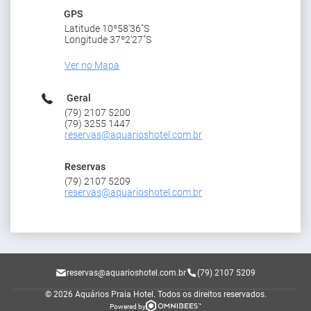
GPS
Latitude 10º58'36"S
Longitude 37º2'27"S
Ver no Mapa
Geral
(79) 2107 5200
(79) 3255 1447
reservas@aquarioshotel.com.br
Reservas
(79) 2107 5209
reservas@aquarioshotel.com.br
reservas@aquarioshotel.com.br
(79) 2107 5209
© 2026 Aquários Praia Hotel.
Todos os direitos reservados.
Powered by