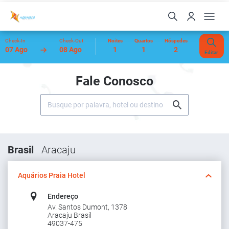
Check-In
Check-Out
Noites
Quartos
Hóspedes
07 Ago
08 Ago
1
1
2
Editar
Fale Conosco
Brasil
Aracaju
Aquários Praia Hotel
Endereço
Av. Santos Dumont, 1378
Aracaju Brasil
49037-475