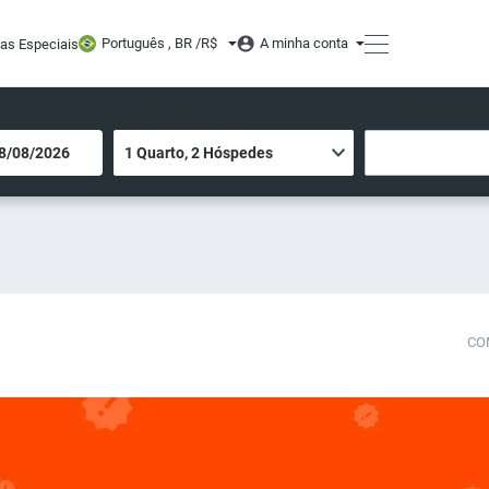
Português , BR /
R$
A minha conta
tas Especiais
QUARTOS E HÓSPEDES
TENHO UM CÓDIGO
CO