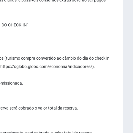
das diárias, e possíveis consumos extras deverão ser pagos
 DO CHECK-IN”
s (turismo compra convertido ao câmbio do dia do check in
(https://oglobo.globo.com/economia/indicadores/).
comissionada.
erva será cobrado o valor total da reserva.