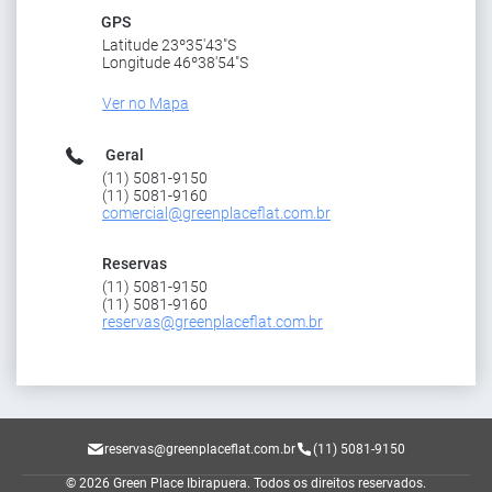
GPS
Latitude 23º35'43"S
Longitude 46º38'54"S
Ver no Mapa
Geral
(11) 5081-9150
(11) 5081-9160
comercial@greenplaceflat.com.br
Reservas
(11) 5081-9150
(11) 5081-9160
reservas@greenplaceflat.com.br
reservas@greenplaceflat.com.br
(11) 5081-9150
© 2026 Green Place Ibirapuera.
Todos os direitos reservados.