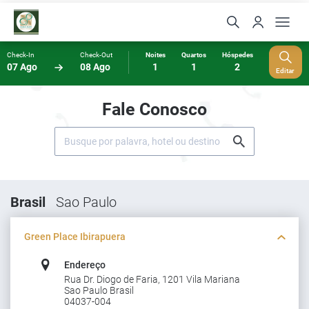
Check-In
Check-Out
Noites
Quartos
Hóspedes
07 Ago
08 Ago
1
1
2
Editar
Fale Conosco
Brasil
Sao Paulo
Green Place Ibirapuera
Endereço
Rua Dr. Diogo de Faria, 1201 Vila Mariana
Sao Paulo Brasil
04037-004