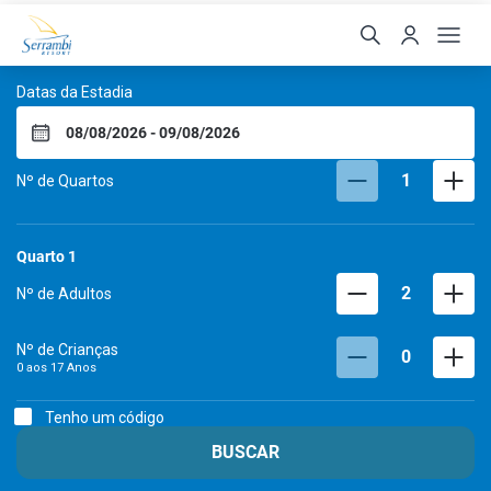
Serrambi Resort
Datas da Estadia
1
Nº de Quartos
Quarto
1
2
Nº de Adultos
Nº de Crianças
0
0 aos
17
Anos
Tenho um código
BUSCAR