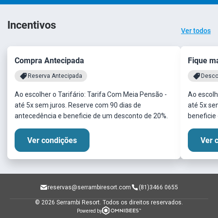
Incentivos
Ver todos
Compra Antecipada
Fique m
Reserva Antecipada
Desco
Ao escolher o Tarifário: Tarifa Com Meia Pensão -
Ao escolh
até 5x sem juros. Reserve com 90 dias de
até 5x sem
antecedência e beneficie de um desconto de 20%.
beneficie
Ver condições
Ver 
reservas@serrambiresort.com
(81)3466 0655
© 2026 Serrambi Resort.
Todos os direitos reservados.
Powered by