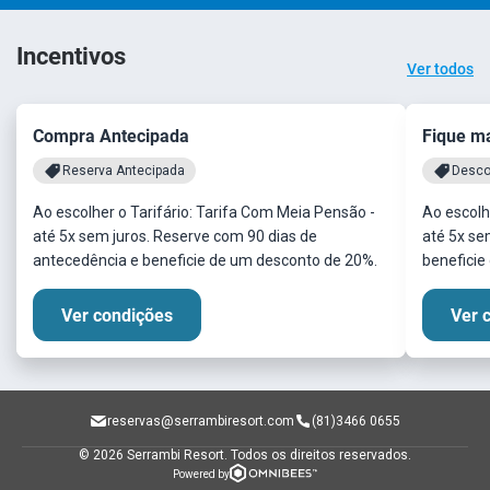
Incentivos
Ver todos
Compra Antecipada
Fique m
Reserva Antecipada
Desco
Ao escolher o Tarifário: Tarifa Com Meia Pensão -
Ao escolh
até 5x sem juros. Reserve com 90 dias de
até 5x sem
antecedência e beneficie de um desconto de 20%.
beneficie
Ver condições
Ver 
reservas@serrambiresort.com
(81)3466 0655
© 2026 Serrambi Resort.
Todos os direitos reservados.
Powered by