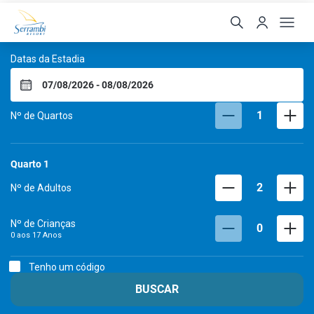
Serrambi Resort
Datas da Estadia
1
Nº de Quartos
Quarto
1
2
Nº de Adultos
Nº de Crianças
0
0 aos
17
Anos
Tenho um código
BUSCAR