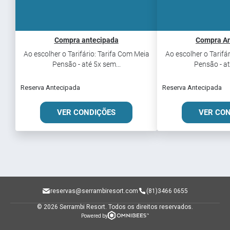
Compra antecipada
Compra An
Ao escolher o Tarifário: Tarifa Com Meia
Ao escolher o Tarifá
Pensão - até 5x sem...
Pensão - at
Reserva Antecipada
Reserva Antecipada
VER CONDIÇÕES
VER CO
reservas@serrambiresort.com
(81)3466 0655
© 2026 Serrambi Resort.
Todos os direitos reservados.
Powered by