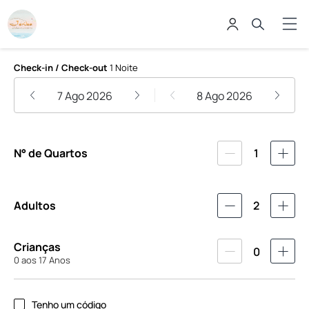
Pousada Jeribá
Check-in / Check-out
1 Noite
7 Ago 2026
8 Ago 2026
N° de Quartos
1
Adultos
2
Crianças
0
0 aos 17 Anos
Tenho um código