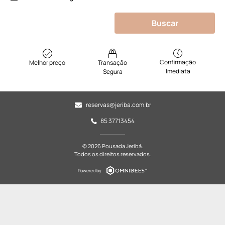
Buscar
Confirmação
Melhor preço
Transação
Imediata
Segura
reservas@jeriba.com.br
85 37713454
© 2026 Pousada Jeribá.
Todos os direitos reservados.
Powered by