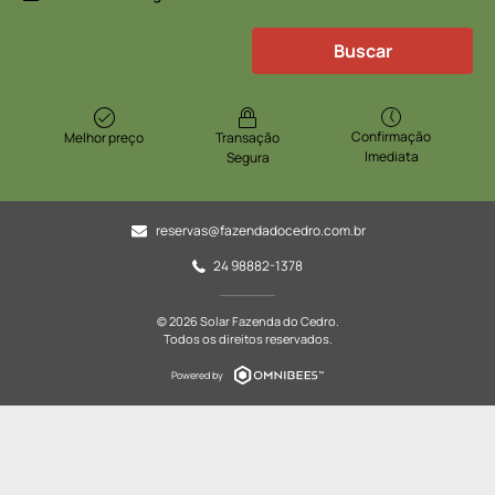
Buscar
Confirmação
Melhor preço
Transação
Imediata
Segura
reservas@fazendadocedro.com.br
24 98882-1378
© 2026 Solar Fazenda do Cedro.
Todos os direitos reservados.
Powered by