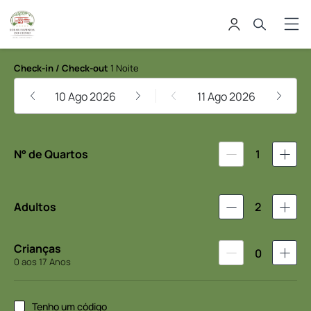
Solar Fazenda do Cedro
Check-in / Check-out
1 Noite
10 Ago 2026
11 Ago 2026
N° de Quartos
1
Adultos
2
Crianças
0
0 aos 17 Anos
Tenho um código