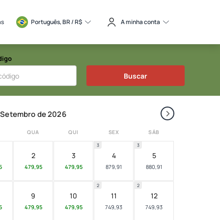
as
Português, BR / 
R$
A minha conta
digo
Buscar
›
Setembro de 2026
QUA
QUI
SEX
SÁB
3
3
2
3
4
5
5
479,95
479,95
879,91
880,91
2
2
9
10
11
12
5
479,95
479,95
749,93
749,93