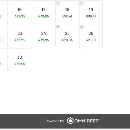
2
2
16
17
18
19
5
479,95
479,95
890,41
890,41
2
2
23
24
25
26
5
479,95
479,95
629,94
629,94
30
5
479,95
Powered by