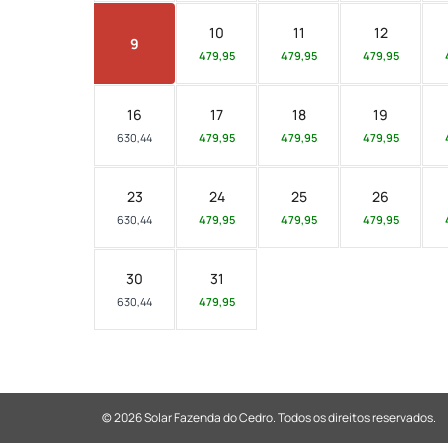
10
11
12
9
479,95
479,95
479,95
16
17
18
19
630,44
479,95
479,95
479,95
23
24
25
26
630,44
479,95
479,95
479,95
30
31
630,44
479,95
© 2026 Solar Fazenda do Cedro.
Todos os direitos reservados.