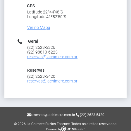
GPS
Latitude 22º44'48"S
Longitude 41º52'50"S
Ver no Mapa
Geral
(22) 2623-5326
(22) 98813-6225
reservas@lachimere.com.br
Reservas
(22) 2623-5420
reservas@lachimere.com.br
reservas@lachimere.com.br
(22) 2623-5420
© 2026 La Chimere Buzios Essence.
Todos os direitos reservados.
Powered by