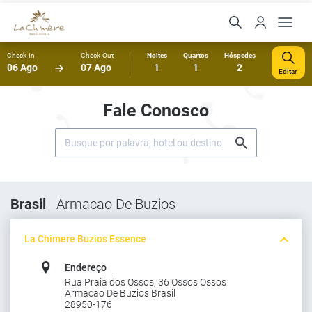
Check-In
Check-Out
Noites
Quartos
Hóspedes
06 Ago
07 Ago
1
1
2
Editar
Fale Conosco
Brasil
Armacao De Buzios
La Chimere Buzios Essence
Endereço
Rua Praia dos Ossos, 36 Ossos Ossos
Armacao De Buzios Brasil
28950-176