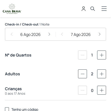
Cana Brava All Inclusive Resort
Check-in / Check-out
1 Noite
6 Ago 2026
7 Ago 2026
N° de Quartos
1
Adultos
2
Crianças
0
0 aos 17 Anos
Tenho um código