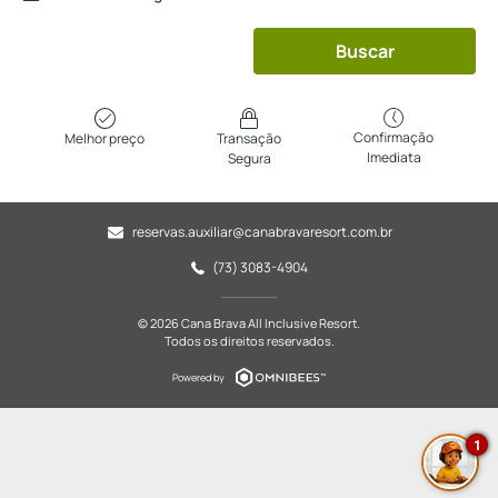
Buscar
Confirmação
Melhor preço
Transação
Imediata
Segura
reservas.auxiliar@canabravaresort.com.br
(73) 3083-4904
© 2026 Cana Brava All Inclusive Resort.
Todos os direitos reservados.
Powered by
1