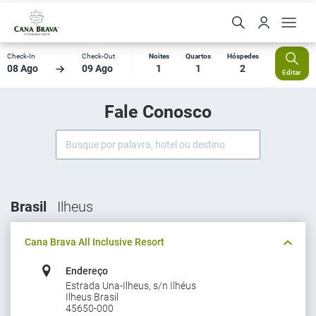
Check-In
Check-Out
Noites
Quartos
Hóspedes
08 Ago
09 Ago
1
1
2
Editar
Fale Conosco
Brasil
Ilheus
Cana Brava All Inclusive Resort
Endereço
Estrada Una-Ilheus, s/n Ilhéus
Ilheus Brasil
45650-000