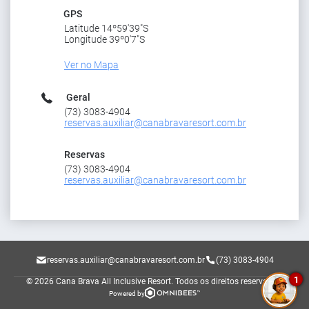
GPS
Latitude 14º59'39"S
Longitude 39º0'7"S
Ver no Mapa
Geral
(73) 3083-4904
reservas.auxiliar@canabravaresort.com.br
Reservas
(73) 3083-4904
reservas.auxiliar@canabravaresort.com.br
reservas.auxiliar@canabravaresort.com.br
(73) 3083-4904
1
© 2026 Cana Brava All Inclusive Resort.
Todos os direitos reservados.
Powered by