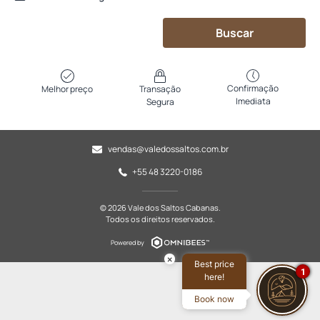
Buscar
Confirmação
Melhor preço
Transação
Imediata
Segura
vendas@valedossaltos.com.br
+55 48 3220-0186
© 2026 Vale dos Saltos Cabanas.
Todos os direitos reservados.
Powered by
×
Best price
1
here!
Book now