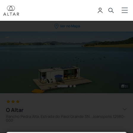
Ver no Mapa
31
O Altar
Rancho Pedra Alta, Estrada do Paiol Grande SN , Joanopolis 12980-
000