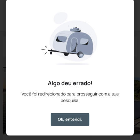
Diárias a partir de:
R$
1.400,
00
Reservar Agora
/noite
Impostos e taxas não inclusos
Check-in
Check-out
Noites
Quartos
Hóspedes
07 Ago
08 Ago
1
1
2
Tipos de Quarto
Algo deu errado!
Você foi redirecionado para prosseguir com a sua
pesquisa.
Ok, entendi.