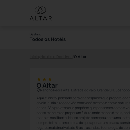
Destino
Todos os Hotéis
Início
/
Hotéis e Destinos
/
O Altar
O Altar
Rancho Pedra Alta, Estrada do Paiol Grande SN , Joanopo
Aqui, tudo foi pensado para criar espaços que proporcion
do dia-a-dia e reconexão com você mesmo e com a natureza
casas. São projetos que propõem que pensemos como vivem
nossa maneira de propor um futuro onde menos é mais, ond
mas sim nos liberta. Nosso projeto começou com uma instal
sempre foi mais ambiciosa do que apenas uma casa: constru
lugares mais incríveis do Brasil, usando a tecnologia de c