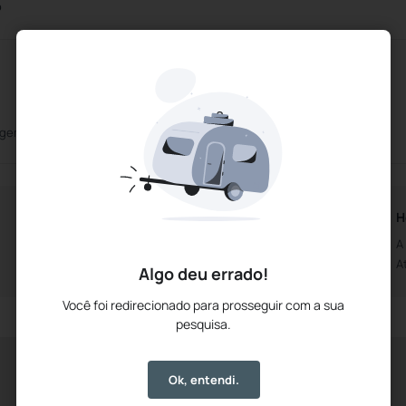
o
agem
Internet sem fio
Horários da Recepção
H
Aberto das 15h00m
A
Até às 20h00m
A
Algo deu errado!
Você foi redirecionado para prosseguir com a sua
pesquisa.
Ok, entendi.