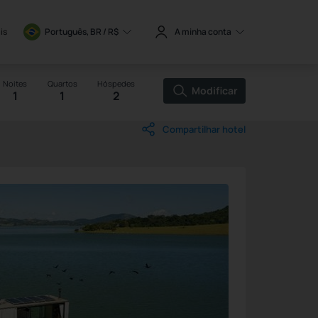
is
Português, BR / 
R$
A minha conta
Noites
Quartos
Hóspedes
Modificar
1
1
2
Compartilhar hotel