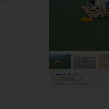
reza.
Diárias a partir de:
R$
450,
00
/noite
Impostos e taxas não inclusos