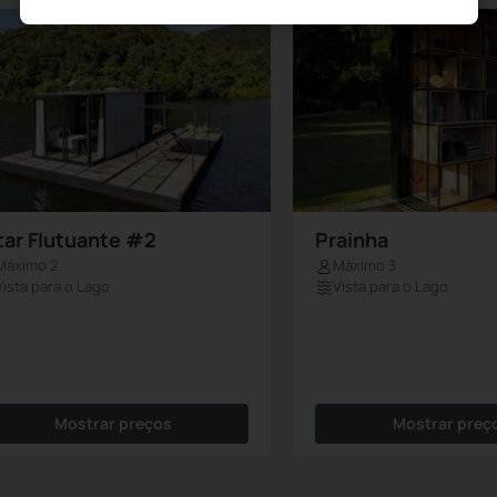
tar Flutuante #2
Prainha
Máximo 2
Máximo 3
Vista para o Lago
Vista para o Lago
Mostrar preços
Mostrar preç