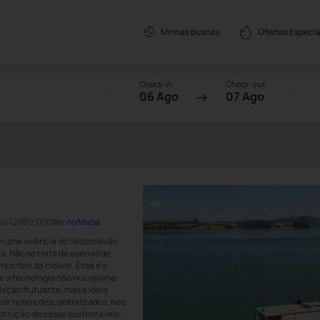
Ofertas Especia
Minhas buscas
Check-in
Check-out
06 Ago
07 Ago
lis 12980-000
Ver no Mapa
am uma vivência de desconexão
. Não se trata de apenas de
os fora da cidade. Essa é a
e a tecnologia não nos oprime,
ação flutuante, mas a ideia
ir hotéis descentralizados, nos
onstrução de casas sustentáveis,