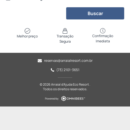
Buscar
Confirmação
Melhor preço
Transação
Imediata
Segura
reservas@arraialresort.com.br
(73) 2101-3651
© 2026 Arraial d'Ajuda Eco Resort .
Todos os direitos reservados.
Powered by