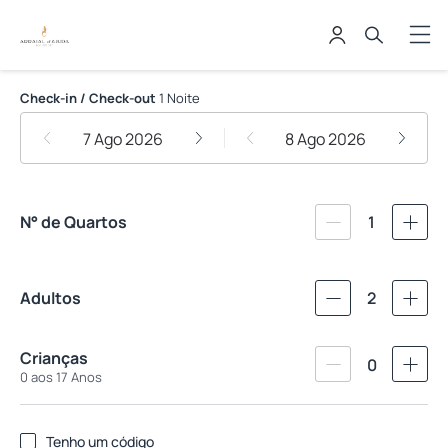
Arraial d'Ajuda Eco Resort
Check-in / Check-out
1 Noite
7 Ago 2026
8 Ago 2026
N° de Quartos
1
Adultos
2
Crianças
0
0 aos 17 Anos
Tenho um código