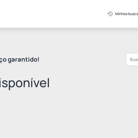
Minhas busc
ço garantido!
sponível