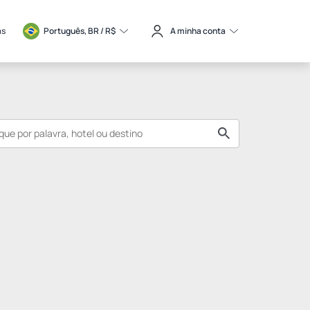
as
Português, BR / 
R$
A minha conta