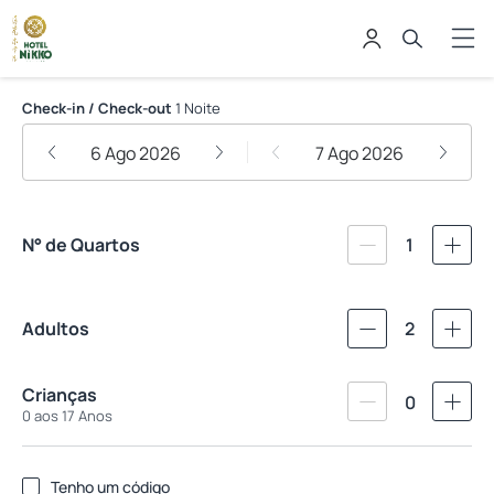
Hotel Nikko
Check-in / Check-out
1 Noite
6 Ago 2026
7 Ago 2026
N° de Quartos
1
Adultos
2
Crianças
0
0 aos 17 Anos
Tenho um código