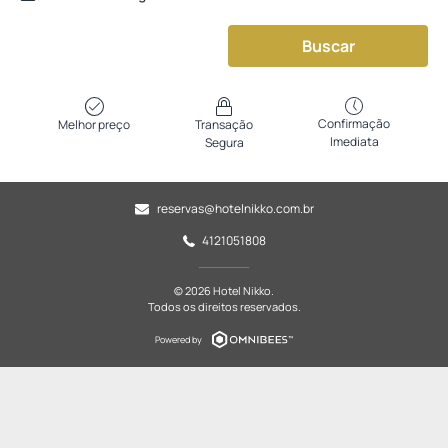
Buscar
Confirmação
Melhor preço
Transação
Imediata
Segura
reservas@hotelnikko.com.br
4121051808
© 2026 Hotel Nikko.
Todos os direitos reservados.
Powered by