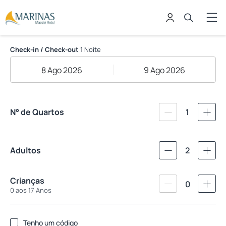
Marinas Maceió Hotel
Check-in / Check-out
1 Noite
8 Ago 2026
9 Ago 2026
N° de Quartos
1
Adultos
2
Crianças
0
0 aos 17 Anos
Tenho um código