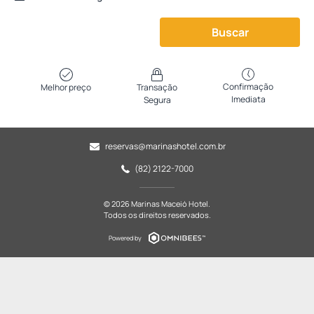
Buscar
Confirmação
Melhor preço
Transação
Imediata
Segura
reservas@marinashotel.com.br
(82) 2122-7000
© 2026 Marinas Maceió Hotel.
Todos os direitos reservados.
Powered by