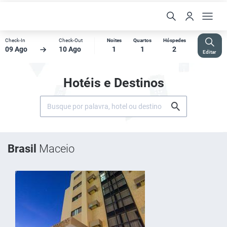
Check-In
Check-Out
Noites
Quartos
Hóspedes
09 Ago
10 Ago
1
1
2
Editar
Hotéis e Destinos
Brasil
Maceio