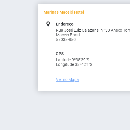
Marinas Maceió Hotel
Endereço
Rua José Luiz Calazans, nº 30 Anexo Tor
Maceio Brasil
57035-850
GPS
Latitude 9º38'39"S
Longitude 35º42'1"S
Ver no Mapa